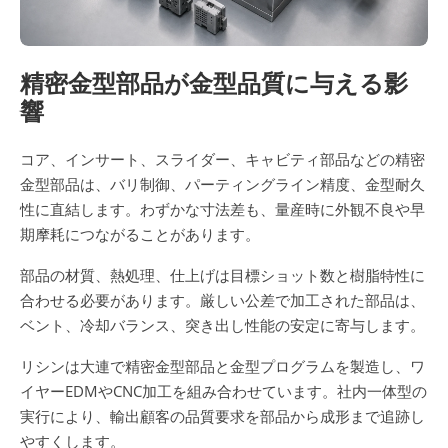
精密金型部品が金型品質に与える影
響
コア、インサート、スライダー、キャビティ部品などの精密
金型部品は、バリ制御、パーティングライン精度、金型耐久
性に直結します。わずかな寸法差も、量産時に外観不良や早
期摩耗につながることがあります。
部品の材質、熱処理、仕上げは目標ショット数と樹脂特性に
合わせる必要があります。厳しい公差で加工された部品は、
ベント、冷却バランス、突き出し性能の安定に寄与します。
リシンは大連で精密金型部品と金型プログラムを製造し、ワ
イヤーEDMやCNC加工を組み合わせています。社内一体型の
実行により、輸出顧客の品質要求を部品から成形まで追跡し
やすくします。